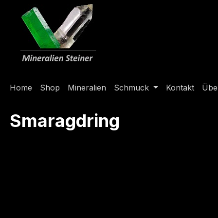
springen
Zur Hauptnavigation springen
Home
Shop
Mineralien
Schmuck
Kontakt
Übe
Smaragdring
Bildergalerie überspringen