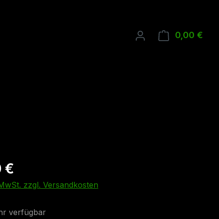
0,00 €
Ware
 €
. MwSt. zzgl. Versandkosten
r verfügbar